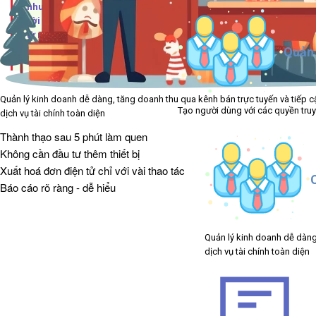
nhuận và nâng cao trải nghiệm khách hàng. Phần mềm Bán
Lời ra đời như một giải pháp toàn diện, hỗ trợ doanh nghiệp
từ nhỏ đến lớn quản lý bán hàng một cách thông minh, tiết
kiệm thời gian và chi phí.
Quản 
Quản lý kinh doanh dễ dàng, tăng doanh thu qua kênh bán trực tuyến và tiếp c
Tạo người dùng với các quyền truy
dịch vụ tài chính toàn diện
Thành thạo sau 5 phút làm quen
Không cần đầu tư thêm thiết bị
Xuất hoá đơn điện tử chỉ với vài thao tác
Báo cáo rõ ràng - dễ hiểu
Quản lý kinh doanh dễ dàng
dịch vụ tài chính toàn diện