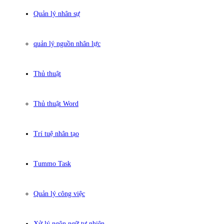
Quản lý nhân sự
quản lý nguồn nhân lực
Thủ thuật
Thủ thuật Word
Trí tuệ nhân tạo
Tummo Task
Quản lý công việc
Xử lý ngôn ngữ tự nhiên