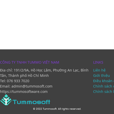
CÔNG TY TNHH TUMMO VIỆT NAM
LINKS
Địa chỉ:
191/2/9A, Hồ Học Lãm,
Phường An Lạc
,
Bình
Liên hệ
Tân
,
Thành phố Hồ Chí Minh
Giới thiệu
Tel: 076 933 7020
Điều khoản 
Email: admin@tummosoft.com
Chính sách 
https://tummosoftware.com
Chính sách 
Tummosoft
© 2022 Tummosoft. All rights reserved.