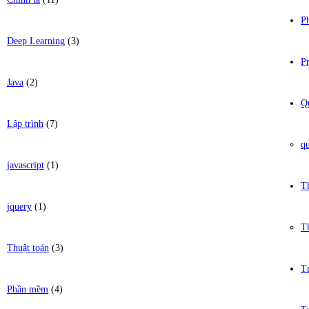
P
Deep Learning
(3)
Pr
Java
(2)
Q
Lập trình
(7)
q
javascript
(1)
T
jquery
(1)
T
Thuật toán
(3)
Tr
Phần mềm
(4)