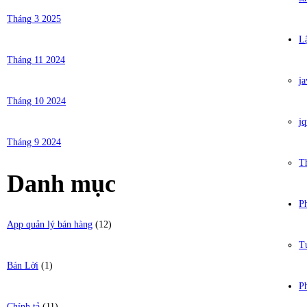
Tháng 3 2025
Lậ
Tháng 11 2024
ja
Tháng 10 2024
jq
Tháng 9 2024
T
Danh mục
P
App quản lý bán hàng
(12)
T
Bán Lời
(1)
P
Chính tả
(11)