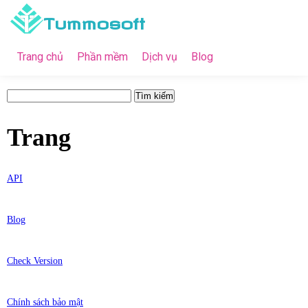
Tummosoft
Trang chủ
Phần mềm
Dịch vụ
Blog
Tìm
kiếm
cho:
Trang
API
Blog
Check Version
Chính sách bảo mật